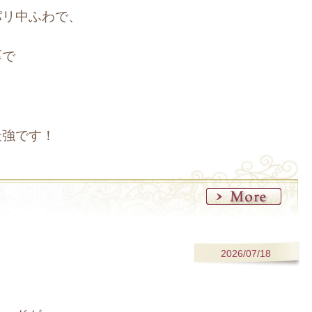
パリ中ふわで、
厚で
最強です！
2026/07/18