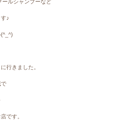
クールシャンプーなど
す♪
_^)
」
に行きました。
減で
を
お店です。