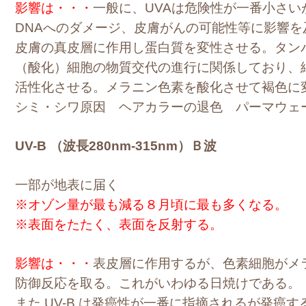
影響は・・・
一般に、UVAは危険性が一番小さい
DNAへのダメージ、皮膚がんの可能性等に影響を
皮膚の真皮層に作用し蛋白質を変性させる。タン
（酸化）細胞の物質交代の進行に関係しており、
活性化させる。メラニン色素を酸化させて褐色に
シミ・シワ原因 ヘアカラーの退色 パーマウェ
UV-B （波長280nm-315nm）Ｂ波
一部が地表に届く
※オゾン量が最も減る８月頃に最も多くなる。
※表面をたたく、表面を反射する。
影響は・・・
表皮層に作用するが、色素細胞がメ
防御反応を取る。これがいわゆる日焼けである。
また UV-B は発癌性が一番に指摘されるが発癌