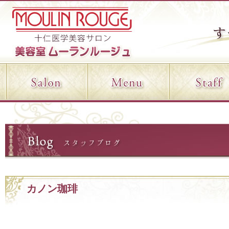
カノン珈琲