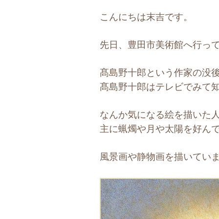
こんにちは末吉です。
先日、豊田市美術館へ行っ
髙島野十郎という作家の没後
髙島野十郎はテレビでみて
なんか気になる絵を描いた
主に蝋燭や月や太陽を好ん
風景画や静物画を描いてい