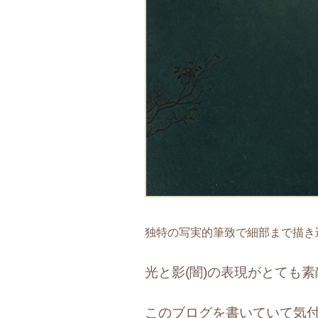
独特の写実的筆致で細部まで描き
光と影(闇)の表現がとても
このブログを書いていて気