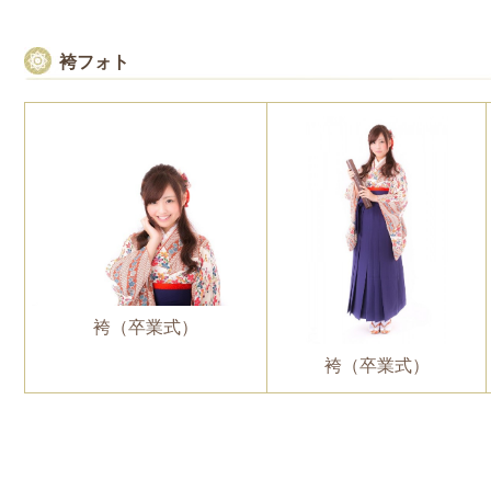
袴フォト
袴（卒業式）
袴（卒業式）